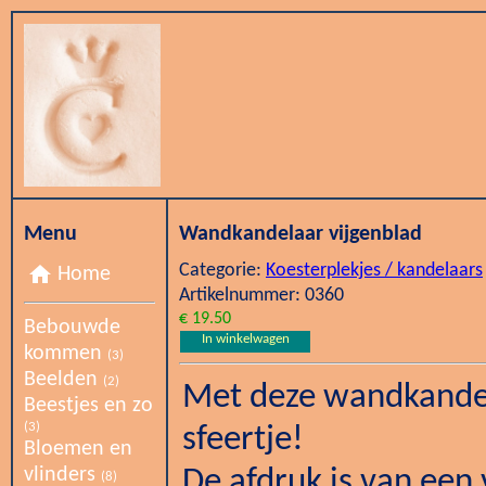
Menu
Wandkandelaar vijgenblad
Categorie:
Koesterplekjes / kandelaars
home
Home
Artikelnummer: 0360
€ 19.50
Bebouwde
In winkelwagen
kommen
(3)
Beelden
(2)
Met deze wandkandel
Beestjes en zo
(3)
sfeertje!
Bloemen en
vlinders
De afdruk is van een 
(8)