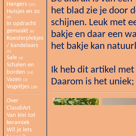
Hangers
(15)
het blad zie je door
Huisjes en zo
(9)
schijnen. Leuk met e
In opdracht
gemaakt
(6)
bakje en daar een wax
Koesterplekjes
het bakje kan natuurl
/ kandelaars
(5)
Sale
(4)
Schalen en
Ik heb dit artikel m
borden
(14)
Vazen
Daarom is het uniek; 
(3)
Vogeltjes
(28)
Over
ClaudiArt
Van klei tot
keramiek
Wil je iets