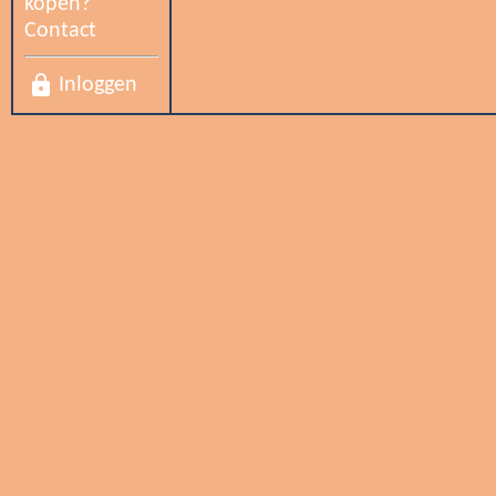
kopen?
Contact
lock
Inloggen
Tonen
Tonen