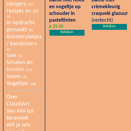
Dame met hoed
Dame met
Hangers
(15)
en vogeltje op
crèmekleurig
Huisjes en zo
schouder in
craquelé glazuur
(9)
pasteltinten
(verkocht)
In opdracht
€ 29.50
Bekijken
gemaakt
(6)
Bekijken
Koesterplekjes
/ kandelaars
(5)
Sale
(4)
Schalen en
borden
(14)
Vazen
(3)
Vogeltjes
(28)
Over
ClaudiArt
Van klei tot
keramiek
Wil je iets