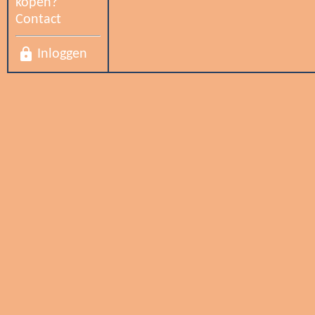
kopen?
Contact
lock
Inloggen