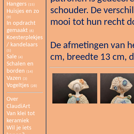
Hangers
(15)
schouder. De verschi
Huisjes en zo
(9)
mooi tot hun recht d
In opdracht
gemaakt
(6)
Koesterplekjes
De afmetingen van he
/ kandelaars
(5)
cm, breedte 13 cm, d
Sale
(4)
Schalen en
borden
(14)
Vazen
(3)
Vogeltjes
(28)
Over
ClaudiArt
Van klei tot
keramiek
Wil je iets