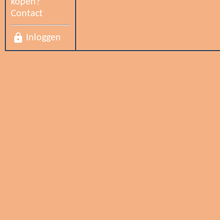
kopen?
Tonen
Tonen
Contact
lock
Inloggen