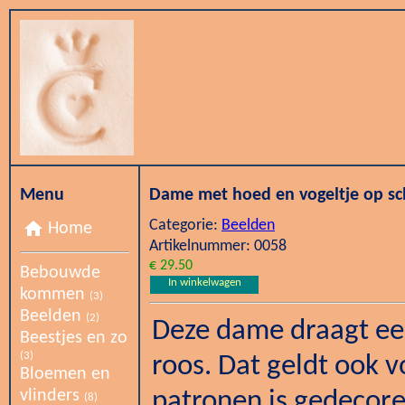
Menu
Dame met hoed en vogeltje op sc
Categorie:
Beelden
home
Home
Artikelnummer: 0058
€ 29.50
Bebouwde
In winkelwagen
kommen
(3)
Beelden
(2)
Deze dame draagt ee
Beestjes en zo
(3)
roos. Dat geldt ook 
Bloemen en
vlinders
patronen is gedecore
(8)