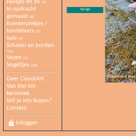
Huisjes en zo
(9)
In opdracht
Vorige
gemaakt
(6)
Koesterplekjes /
kandelaars
(5)
Sale
(4)
Schalen en borden
(14)
Vazen
(3)
Vogeltjes
(28)
Over ClaudiArt
Van klei tot
keramiek
Wil je iets kopen?
Contact
lock
Inloggen