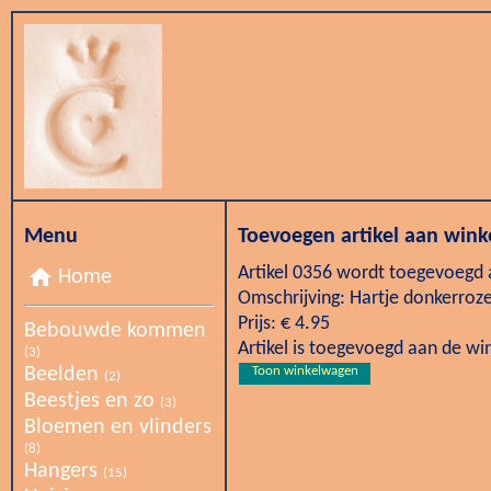
Menu
Toevoegen artikel aan win
Artikel 0356 wordt toegevoegd
home
Home
Omschrijving: Hartje donkerroz
Prijs: € 4.95
Bebouwde kommen
Artikel is toegevoegd aan de w
(3)
Beelden
Toon winkelwagen
(2)
Beestjes en zo
(3)
Bloemen en vlinders
(8)
Hangers
(15)