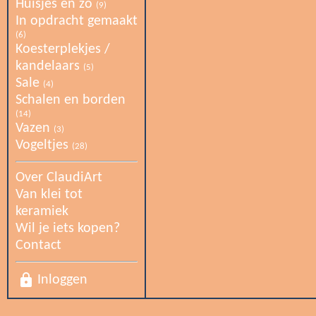
Huisjes en zo
(9)
In opdracht gemaakt
(6)
Koesterplekjes /
kandelaars
(5)
Sale
(4)
Schalen en borden
(14)
Vazen
(3)
Vogeltjes
(28)
Over ClaudiArt
Van klei tot
keramiek
Wil je iets kopen?
Contact
lock
Inloggen